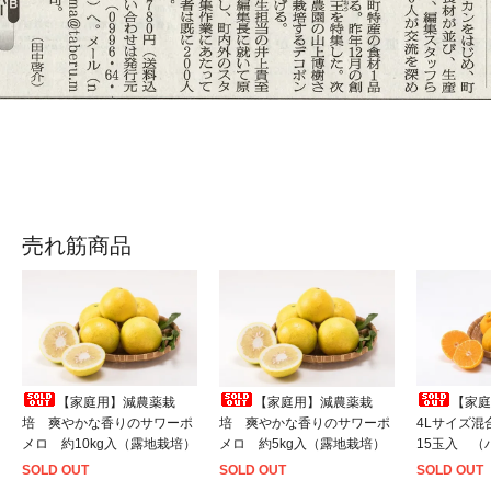
売れ筋商品
【家庭用】減農薬栽
【家庭用】減農薬栽
【家庭
培 爽やかな香りのサワーポ
培 爽やかな香りのサワーポ
4Lサイズ混
メロ 約10kg入（露地栽培）
メロ 約5kg入（露地栽培）
15玉入 （
SOLD OUT
SOLD OUT
SOLD OUT